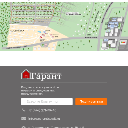
окрестностей
Подпишитесь и узнавайте
первым о специальных
предложениях:
Подписаться
+7 (474) 271-79-45
info@garantstroit.ru
г. Липецк, ул. Свиридова, д. 18, п.5