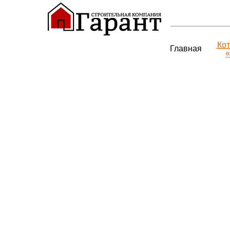
Ко
Главная
«
56324320