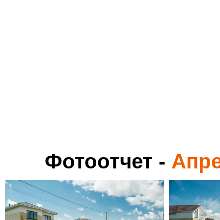
Фотоотчет -
Апре
145 кв.м.
КРАСОТЫ И