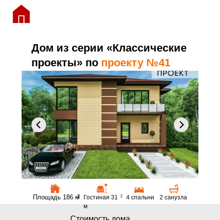
Дом из серии «Классические
проекты» по
проекту №41
Площадь 186 м
2
Гостиная 31
2
4 спальни
2 санузла
м
Стоимость дома