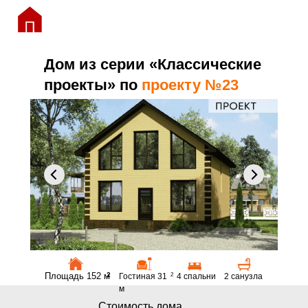
Дом из серии «Классические
проекты» по
проекту №23
Площадь 152 м
2
Гостиная 31
2
4 спальни
2 санузла
м
Стоимость дома