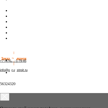
ГОДА"
ДОМА И ЦЕНЫ
ПРОДАЖА ПРОЕКТОВ
ИПОТЕКА ОТ 3%
КАЧЕСТВО
ФОТОГАЛЛЕРЕЯ
КОНТАКТЫ
+7 (4742) 71-79-45
Заказать звонок
+7 (4742) 71-79-45
info@garantstroit.ru
56324320