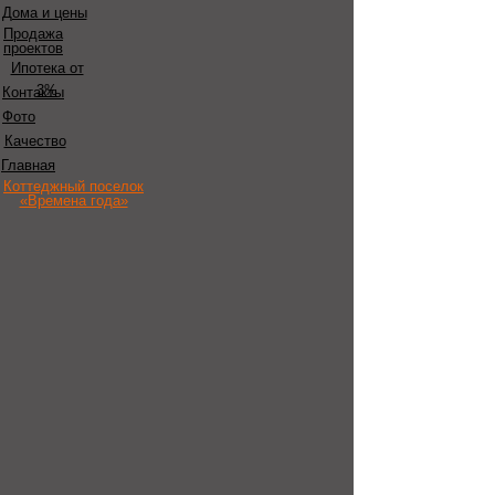
Дома и цены
Продажа
проектов
Ипотека от
3%
Контакты
Фото
Качество
Главная
Коттеджный поселок
«Времена года»