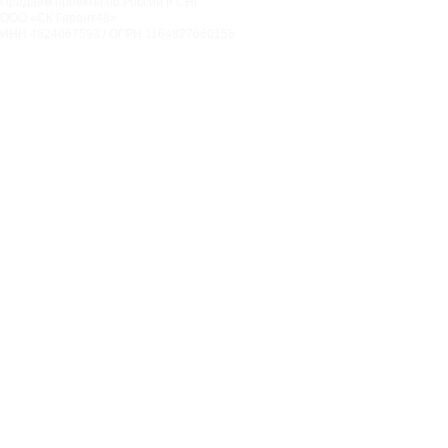
Продаем проекты по России и СНГ.
ООО «СК Гарант48»
ИНН 4824067593 / ОГРН 1164827060155