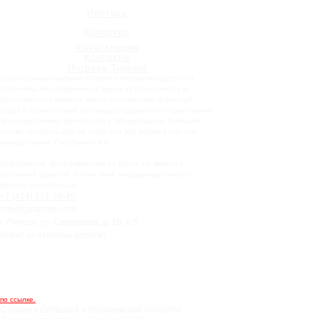
Ипотека
Качество
Фотогалерея
Контакты
Погреба Tingard
Строительная компания «Гарант» специализируется на
строительстве современных домов из газосиликата и
облицовочного кирпича, имеет собственные проектный
отдел и строительные бригады, сотрудничает с известными
производителями материалов и оборудования. Компания
готова построить дом на заказ или для выкупа в ипотеку,
аккредитована Сбербанком РФ.
Информация, представленная на сайте, не является
публичной офертой. С политикой конфиденциальности
можете ознакомиться
+7 (474) 271-79-45
info@garantstroit.ru
г. Липецк, ул. Свиридова, д. 18, п.5
(офис со стороны дороги)
по ссылке.
Строим в Липецкой и Воронежской областях.