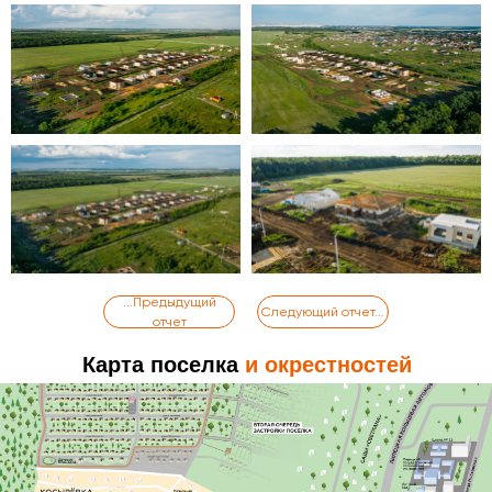
...Предыдущий
Следующий отчет...
отчет
Карта
поселка
и окрестностей