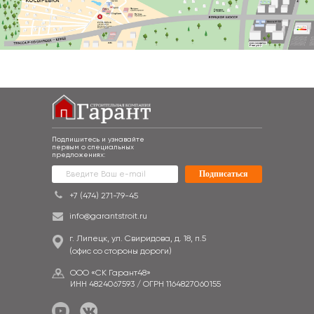
Подпишитесь и узнавайте
первым о специальных
предложениях:
Подписаться
+7 (474) 271-79-45
info@garantstroit.ru
г. Липецк, ул. Свиридова, д. 18, п.5
(офис со стороны дороги)
ООО «СК Гарант48»
ИНН 4824067593 / ОГРН 1164827060155