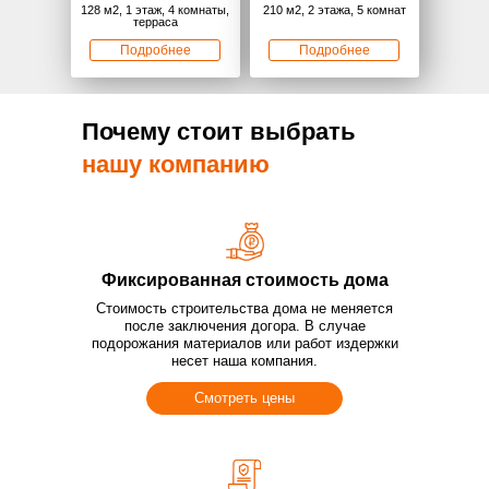
128 м2, 1 этаж, 4 комнаты,
210 м2, 2 этажа, 5 комнат
терраса
Подробнее
Подробнее
Почему стоит выбрать
нашу компанию
Фиксированная стоимость дома
Стоимость строительства дома не меняется
после заключения догора. В случае
Проект
«Август
»
Проект
подорожания материалов или работ издержки
170 м2, 2 этажа, 5 комнат
несет наша компания.
135 м2, 1 этаж, 4 комнаты
«
Февраль»
Смотреть цены
Подробнее
Подробнее