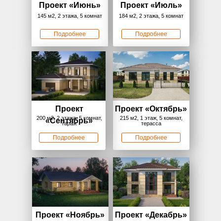
Проект
«
Июнь»
Проект
«
Июль»
145 м2, 2 этажа, 5 комнат
184 м2, 2 этажа, 5 комнат
Подробнее
Подробнее
Проект
Проект
«
Октябрь»
200 м2, 2 этажа, 5 комнат,
215 м2, 1 этаж, 5 комнат,
«
Сентябрь»
гараж
терасса
Подробнее
Подробнее
Проект
«
Ноябрь»
Проект
«
Декабрь»